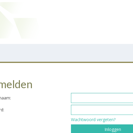
melden
snaam:
d:
Wachtwoord vergeten?
Inloggen